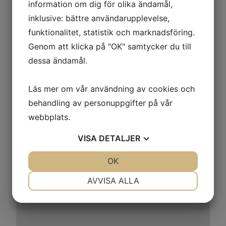
information om dig för olika ändamål,
inklusive: bättre användarupplevelse,
funktionalitet, statistik och marknadsföring.
Genom att klicka på "OK" samtycker du till
dessa ändamål.
Läs mer om vår användning av cookies och
behandling av personuppgifter på vår
webbplats.
VISA
DETALJER
JA
NEJ
OK
JA
NEJ
NÖDVÄNDIG
INSTÄLLNINGAR
AVVISA ALLA
JA
NEJ
JA
NEJ
MARKNADSFÖRING
STATISTIK