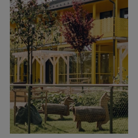
under en hållbar miljö för flera år framåt.
fantastisk förskola för Årstas barn att vistas i
passivhuskonceptet men blev tillslut en
mycket detaljer p.g.a. av
Komplicerat projekt på 1500 m2 med
få möjliggöra detta för beställaren.
organisation blev tilldelade möjligheten att
jag tillsammans med dåvarande
med passivhus för skolor i Stockholm och
SISAB beslutade att starta ett pilotprojekt
Förskolan Humlan, Passivhus