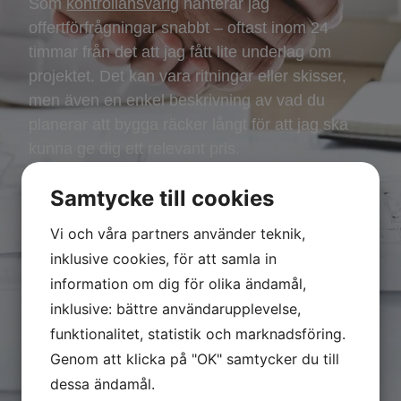
Som
kontrollansvarig
hanterar jag
offertförfrågningar snabbt – oftast inom 24
timmar från det att jag fått lite underlag om
projektet. Det kan vara ritningar eller skisser,
men även en enkel beskrivning av vad du
planerar att bygga räcker långt för att jag ska
kunna ge dig ett relevant pris.
Hör av dig så återkommer jag inom kort!
Samtycke till cookies
Vi och våra partners använder teknik,
inklusive cookies, för att samla in
Offert inom 24h
information om dig för olika ändamål,
inklusive: bättre användarupplevelse,
funktionalitet, statistik och marknadsföring.
Genom att klicka på "OK" samtycker du till
dessa ändamål.