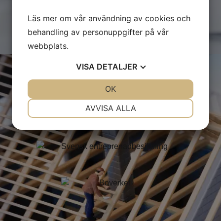
Läs mer om vår användning av cookies och
behandling av personuppgifter på vår
webbplats.
VISA
DETALJER
JA
NEJ
OK
JA
NEJ
NÖDVÄNDIG
INSTÄLLNINGAR
AVVISA ALLA
JA
NEJ
JA
NEJ
MARKNADSFÖRING
STATISTIK